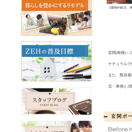
【建物外観(北・
玄関(
南側
)～
ナチュラルで
また、
既存屋
北・東側と2
玄関ポ