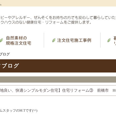
ム
ブログ
フブログ
地良い、快適シンプルモダン住宅】住宅リフォーム③ 前橋市 H
ム
スタッフ
の
M.T
です
(^^)