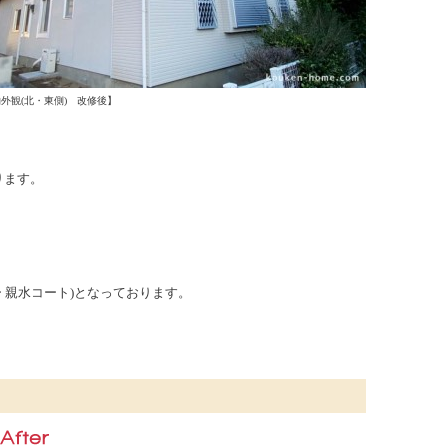
外観(北・東側)
改修後】
ります。
 親水コート)
となっております。