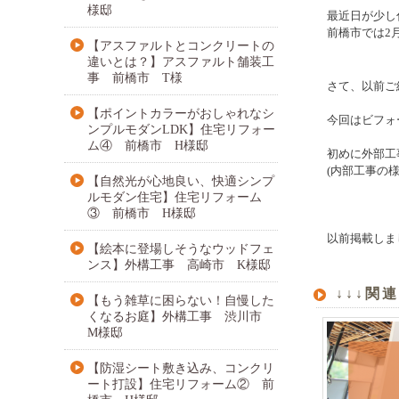
様邸
最近日が少し
前橋市では2
【アスファルトとコンクリートの
違いとは？】アスファルト舗装工
事 前橋市 T様
さて、以前ご
【ポイントカラーがおしゃれなシ
今回はビフォ
ンプルモダンLDK】住宅リフォー
ム④ 前橋市 H様邸
初めに外部工
(
内部工事の
【自然光が心地良い、快適シンプ
ルモダン住宅】住宅リフォーム
③ 前橋市 H様邸
以前掲載しま
【絵本に登場しそうなウッドフェ
ンス】外構工事 高崎市 K様邸
↓↓↓関
【もう雑草に困らない！自慢した
くなるお庭】外構工事 渋川市
M様邸
【防湿シート敷き込み、コンクリ
ート打設】住宅リフォーム② 前