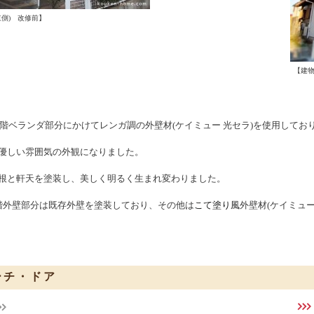
東側) 改修前】
【
建物
2階ベランダ部分にかけてレンガ調の外壁材
(ケイミュー 光セラ)
を使用してお
優しい雰囲気の外観になりました。
根と軒天を塗装し、美しく明るく生まれ変わりました。
階外壁部分は既存外壁を塗装しており、その他は
こて塗り風
外壁材
(ケイミュー
ーチ・ドア