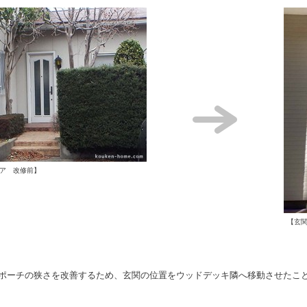
ア 改修前】
【玄
ポーチの狭さを改善するため、玄関の位置をウッドデッキ隣へ移動させたこ