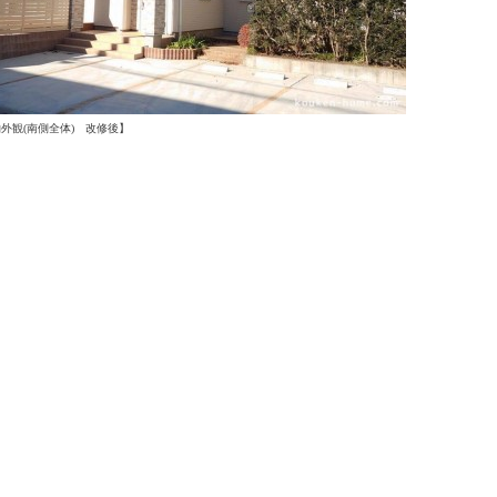
物外観
(南側全体)
改修後】