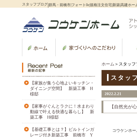
スタッフブログ
|
群馬・前橋市|フォート0e|規格注文住宅|新築|高建ホー
ホーム
＞スタッフ
スタッ
【家族が集う心地よいキッチン・
ダイニング空間】 新築工事 H
2022.2.21
様邸
【家事がぐんとラクに！水まわり
【自然光が心
動線で叶える快適な暮らし】 新
築工事 H様邸
【基礎工事とは？】ビルトインガ
コウケンホー
レージ付き新築工事 前橋市 Y