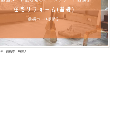
ム
② 前橋市 H様邸