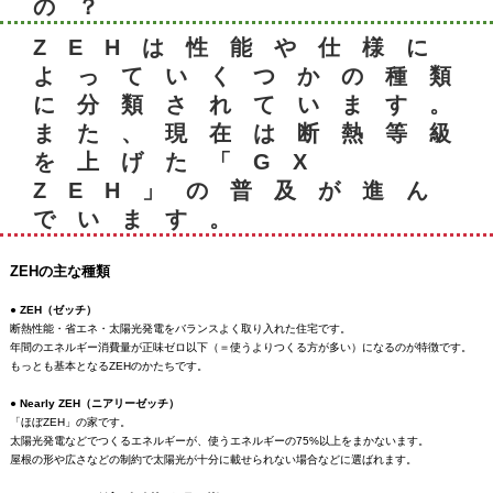
の？
ZEHは性能や仕様に
よっていくつかの種類
に分類されています。
また、現在は断熱等級
を上げた「GX
ZEH」の普及が進ん
でいます。
ZEHの主な種類
● ZEH（ゼッチ）
断熱性能・省エネ・太陽光発電をバランスよく取り入れた住宅です。
年間のエネルギー消費量が正味ゼロ以下（＝使うよりつくる方が多い）になるのが特徴です。
もっとも基本となるZEHのかたちです。
● Nearly ZEH（ニアリーゼッチ）
「ほぼZEH」の家です。
太陽光発電などでつくるエネルギーが、使うエネルギーの75%以上をまかないます。
屋根の形や広さなどの制約で太陽光が十分に載せられない場合などに選ばれます。