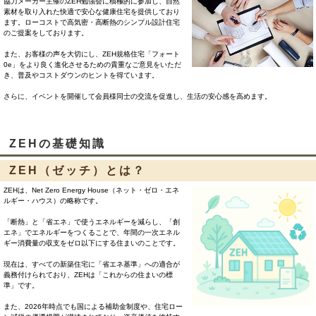
協力メーカー主催のZEH勉強会に積極的に参加し、自然
素材を取り入れた快適で安心な健康住宅を提供しており
ます。ローコストで高気密・高断熱のシンプル設計住宅
のご提案をしております。
また、お客様の声を大切にし、ZEH規格住宅「フォート
0e」をより良く進化させるための貴重なご意見をいただ
き、普及やコストダウンのヒントを得ています。
さらに、イベントを開催して会員様同士の交流を促進し、生活の安心感を高めます。
ZEHの基礎知識
ZEH（ゼッチ）とは？
ZEHは、Net Zero Energy House（ネット・ゼロ・エネ
ルギー・ハウス）の略称です。
「断熱」と「省エネ」で使うエネルギーを減らし、「創
エネ」でエネルギーをつくることで、年間の一次エネル
ギー消費量の収支をゼロ以下にする住まいのことです。
現在は、すべての新築住宅に「省エネ基準」への適合が
義務付けられており、ZEHは「これからの住まいの標
準」です。
また、2026年時点でも国による補助金制度や、住宅ロー