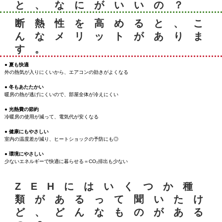
と、なにがいいの？
断熱性を高めると、こ
んなメリットがありま
す。
● 夏も快適
外の熱気が入りにくいから、エアコンの効きがよくなる
● 冬もあたたかい
暖房の熱が逃げにくいので、部屋全体が冷えにくい
● 光熱費の節約
冷暖房の使用が減って、電気代が安くなる
● 健康にもやさしい
室内の温度差が減り、ヒートショックの予防にも◎
● 環境にやさしい
少ないエネルギーで快適に暮らせる＝CO₂排出も少ない
ZEHにはいくつか種
類があるって聞いたけ
ど、どんなものがある