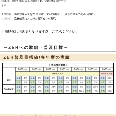
日本は、持続可能な未来に向けて以下の目標を掲げてい
ます。
2030年： 温室効果ガスを2013年度比で46%削減
（さらに50%の高みへ挑戦）
2050年： 温室効果ガスの排出実質ゼロを実現
※簡略化した説明となります点、ご了承ください。
～ZEHへの取組・普及目標～
ZEH普及目標値/各年度の実績