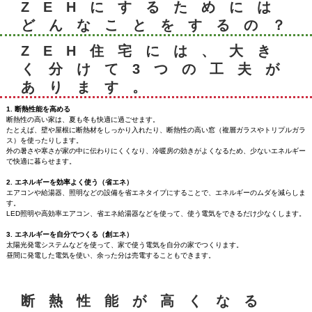
ZEHにするためには
どんなことをするの？
ZEH住宅には、大き
く分けて3つの工夫が
あります。
1. 断熱性能を高める
断熱性の高い家は、夏も冬も快適に過ごせます。
たとえば、壁や屋根に断熱材をしっかり入れたり、断熱性の高い窓（複層ガラスやトリプルガラ
ス）を使ったりします。
外の暑さや寒さが家の中に伝わりにくくなり、冷暖房の効きがよくなるため、少ないエネルギー
で快適に暮らせます。
2. エネルギーを効率よく使う（省エネ）
エアコンや給湯器、照明などの設備を省エネタイプにすることで、エネルギーのムダを減らしま
す。
LED照明や高効率エアコン、省エネ給湯器などを使って、使う電気をできるだけ少なくします。
3. エネルギーを自分でつくる（創エネ）
太陽光発電システムなどを使って、家で使う電気を自分の家でつくります。
昼間に発電した電気を使い、余った分は売電することもできます。
断熱性能が高くなる