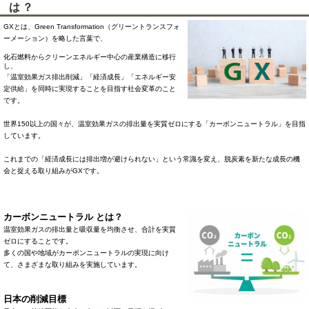
は？
GXとは、Green Transformation（グリーントランスフォ
ーメーション）を略した言葉で、
化石燃料からクリーンエネルギー中心の産業構造に移行
し、
「温室効果ガス排出削減」「経済成長」「
エネルギー安
定供給
」
を同時に実現することを目指す
社会変革のこと
です。
世界150以上の国々が、温室効果ガスの排出量を実質ゼロにする「カーボンニュートラル」を目指
しています。
これまでの「経済成長には排出増が避けられない」という常識を変え、脱炭素を新たな成長の機
会と捉える取り組みがGXです。
カーボンニュートラル とは？
温室効果ガスの排出量と吸収量を均衡させ、合計を実質
ゼロにすることです。
多くの国や地域がカーボンニュートラルの実現に向け
て、さまざまな取り組みを実施しています。
日本の削減目標