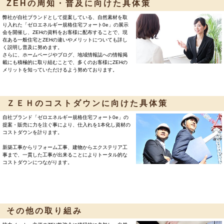
ZEHの周知・普及に向けた具体策
弊社が自社ブランドとして提案している、自然素材を取
り入れた「ゼロエネルギー規格住宅フォート0e」の展示
会を開催し、ZEHの資料をお客様に配布することで、現
在ある一般住宅とZEHの違いやメリットについても詳し
く説明し普及に努めます。
さらに、ホームページやブログ、地域情報誌への情報掲
載にも積極的に取り組むことで、多くのお客様にZEHの
メリットを知っていただけるよう努めております。
ＺＥＨのコストダウンに向けた具体策
自社ブランド「ゼロエネルギー規格住宅フォート0e」の
提案・販売に力を注ぐ事により、仕入れを1本化し資材の
コストダウンを計ります。
新築工事からリフォーム工事、建物からエクステリア工
事まで、一貫した工事が出来ることによりトータル的な
コストダウンにつながります。
その他の取り組み