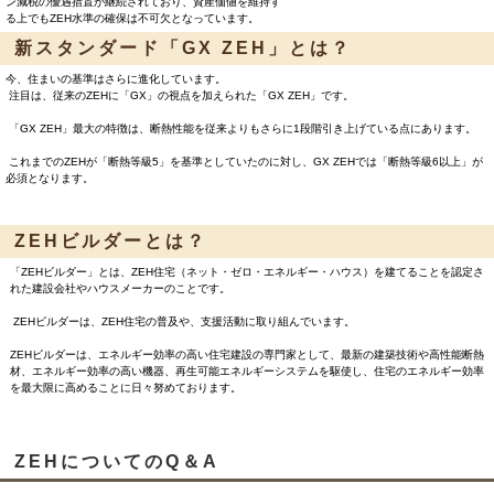
ン減税の優遇措置が継続されており、資産価値を維持す
る上でもZEH水準の確保は不可欠となっています。
新スタンダード「GX ZEH」とは？
今、住まいの基準はさらに進化しています。
注目は、従来のZEHに「GX」の視点を加えられた「GX ZEH」です。
「GX ZEH」最大の特徴は、断熱性能を従来よりもさらに1段階引き上げている点にあります。
これまでのZEHが「断熱等級5」を基準としていたのに対し、GX ZEHでは「断熱等級6以上」が
必須となります。
ZEHビルダーとは？
「ZEHビルダー」とは、ZEH住宅
（ネット・ゼロ・エネルギー・ハウス
）を建てることを認定さ
れた建設会社やハウスメーカーのことです。
ZEHビルダーは、ZEH住宅の普及や、支援活動に取り組んでいます。
ZEHビルダーは、エネルギー効率の高い住宅建設の専門家として、最新の建築技術や高性能断熱
材、エネルギー効率の高い機器、再生可能エネルギーシステムを駆使し、住宅のエネルギー効率
を最大限に高めることに日々努めております。
ZEHについてのQ＆A