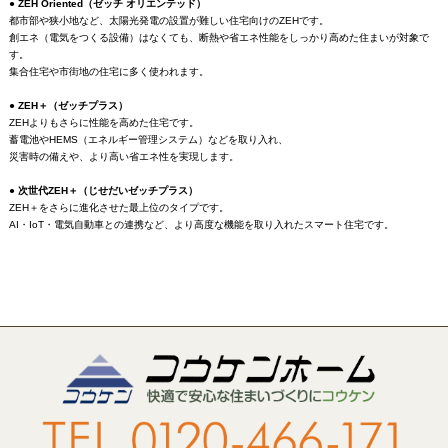
● ZEH Oriented（ゼッチ オリエンテッド）
都市部や狭小地など、太陽光発電の設置が難しい住宅向けのZEHです。
創エネ（電気をつくる設備）はなくても、断熱や省エネ性能をしっかり高めた住まいが対象で
す。
集合住宅や市街地の住宅に多く使われます。
● ZEH＋（ゼッチプラス）
ZEHよりもさらに性能を高めた住宅です。
蓄電池やHEMS（エネルギー管理システム）などを取り入れ、
災害時の備えや、より高い省エネ性を実現します。
● 次世代ZEH＋（じせだいゼッチプラス）
ZEH＋をさらに進化させた最上位のタイプです。
AI・IoT・電気自動車との連携など、より高度な機能を取り入れたスマート住宅です。