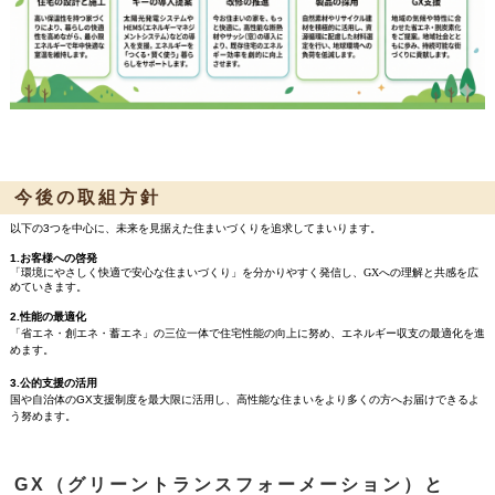
今後の取組方針
以下の3つを中心に、未来を見据えた住まいづくりを追求してまいります。
1.お客様への啓発
「環境にやさしく
快適で安心な住まいづくり
」を分かりやすく発信し、GXへの理解と共感を広
めていきます。
2.性能の最適化
「省エネ・創エネ・蓄エネ」の三位一体で住宅性能の向上に努め、エネルギー収支の最適化を進
めます。
3.公的支援の活用
国や自治体のGX支援制度を最大限に活用し、高性能な住まいをより多くの方へお届けできるよ
う努めます。
GX（グリーントランスフォーメーション）と