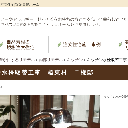
格注文住宅|新築|高建ホーム
豊かにするリモデル
＞
内部リモデル
＞
キッチン
＞キッチン水栓取替工事
ン水栓取替工事 榛東村 Ｔ様邸
キッチン水栓交換