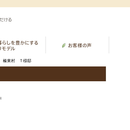
 榛東村 Ｔ様邸
前