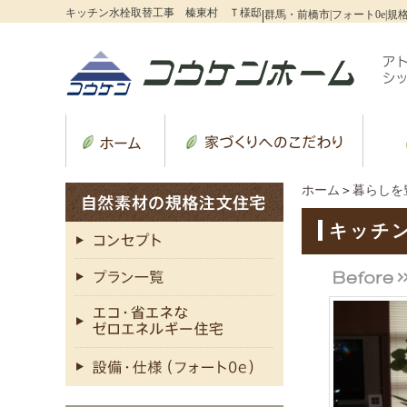
キッチン水栓取替工事 榛東村 Ｔ様邸
|
群馬・前橋市|フォート0e|規
ホーム
＞
暮らしを
キッチ