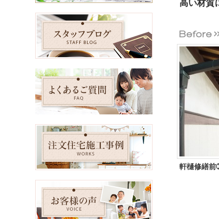
高い材質
軒樋修繕前