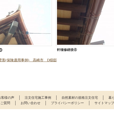
軒樋修繕後④
③
害(保険適用事例) 高崎市 D様邸
お客様の声
注文住宅施工事例
自然素材の規格注文住宅
暮
るご質問
お問い合わせ
プライバシーポリシー
サイトマッ