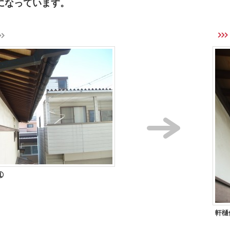
になっています。
➀
軒樋