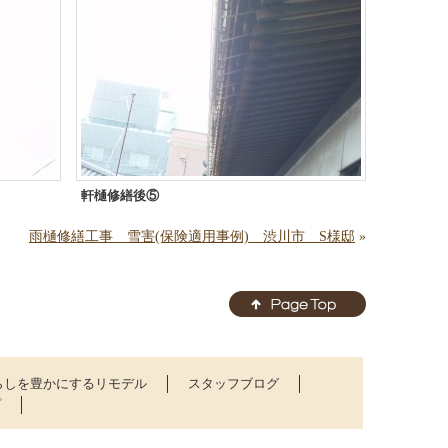
軒樋修繕後⑤
雨樋修繕工事 雪害(保険適用事例) 渋川市 S様邸
»
らしを豊かにするリモデル
スタッフブログ
プ