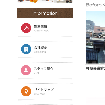
軒樋修繕前