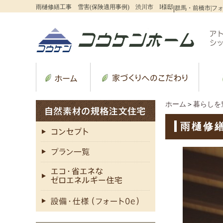
雨樋修繕工事 雪害(保険適用事例) 渋川市 I様邸
|
群馬・前橋市|フォ
ホーム
＞
暮らしを
雨樋修繕