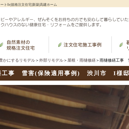
ート0e|規格注文住宅|新築|高建ホーム
豊かにするリモデル
＞
外部リモデル
＞
屋根・雨樋修繕
＞雨樋修繕工事 
工事 雪害(保険適用事例) 渋川市 I様