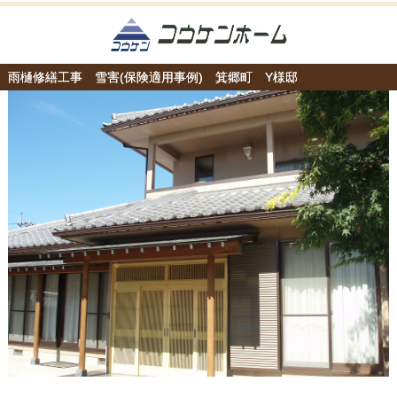
雨樋修繕工事 雪害(保険適用事例) 箕郷町 Y様邸