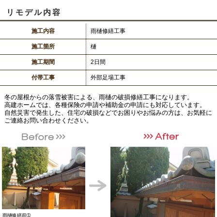
リモデル内容
施工内容
雨樋修繕工事
施工箇所
樋
施工期間
2日間
付帯工事
外部足場工事
冬の屋根からの落雪被害による、雨樋の破損修繕工事になります。
高建ホームでは、各種保険の申請や補助金の申請にも対応しています。
自然災害で発生した、住宅の破損などでお困りやお悩みの方は、お気軽に
ご連絡お問い合わせください。
雨樋修繕前➀