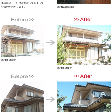
落雪により、軒樋が曲がってしまって
いるのがわかります。
雨樋樋修繕後➀
雨樋修繕前②
雨樋修繕後②