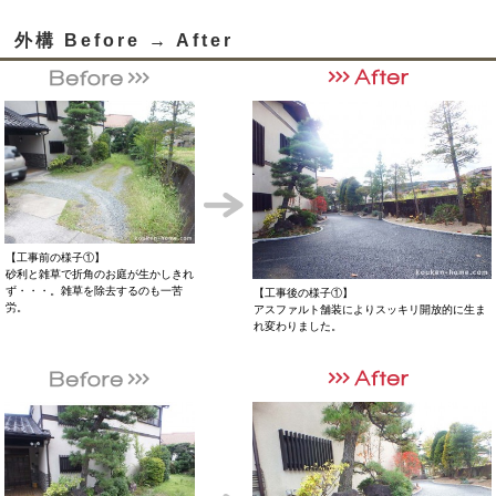
外構 Before → After
【工事前の様子①】
砂利と雑草で折角のお庭が生かしきれ
ず・・・。雑草を除去するのも一苦
【工事後の様子①】
労。
アスファルト舗装によりスッキリ開放的に生ま
れ変わりました。