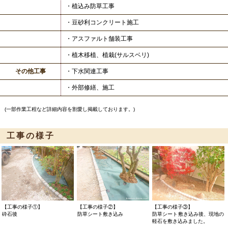
・植込み防草工事
・豆砂利コンクリート施工
・アスファルト舗装工事
・植木移植、植栽(サルスベリ)
その他工事
・下水関連工事
・外部修繕、施工
(一部作業工程など詳細内容を割愛し掲載しております。)
工事の様子
【工事の様子①】
【工事の様子②】
【工事の様子③】
砕石後
防草シート敷き込み
防草シート敷き込み後、現地の
軽石を敷き込みました。