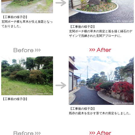
【工事前の様子②】
玄関ポーチ横も草木が生え放題となっ
ておりました。
【工事後の様子②】
玄関ポーチ横の草木の剪定と弧を描く縁石のデ
ザインで洗練された玄関アプローチに。
【工事前の様子③】
【工事後の様子③】
既存の庭木を生かす形で木の剪定をしました。