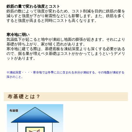
鉄筋の量で変わる
強度とコスト
鉄筋の数によって強度が変わるため、コスト削減を目的に鉄筋の量を
減らすと強度が下がり耐震性などにも影響します。また、鉄筋を多く
すると強度が高まると同時にコストも高くなります。
寒冷地に弱い
気温低下が起こると地中が凍結し地面の膨張が起きます。それにより
基礎が持ち上がり、家が傾く恐れがあります。
寒冷地に建てる際は、基礎底板を凍結深度よりも深くする必要がある
ので、掘る量が増えベタ基礎はコストがかかってしまうというデメリ
ットがあります。
※凍結深度・・・・
寒冷地では冬季に
土に含まれる水分が凍結する。その
地盤が凍結する
深さのこと。
布基礎とは？