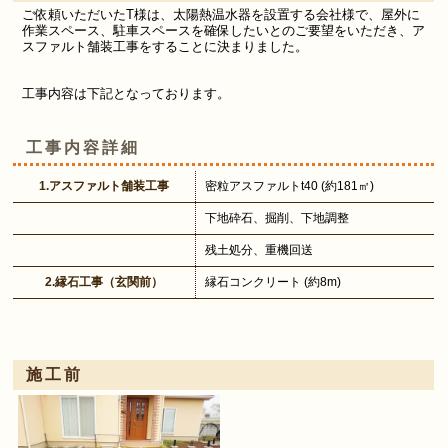
ご依頼いただいたT様は、太陽熱温水器を設置する会社様で、屋外に
作業スペース、駐車スペースを確保したいとのご要望をいただき、ア
スファルト舗装工事をすることに決まりました。
工事内容は下記となっております。
工事内容詳細
1.アスファルト舗装工事
密粒アスファルトt40 (約181㎡)
下地砕石、掘削、下地調整
残土処分、重機回送
2.縁石工事（玄関前）
縁石コンクリート (約8m)
施工前