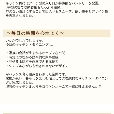
キッチン
奥には
アーチ型の入り口が特徴的なパントリーを配置。
L字型の棚で収納容量もたっぷり確保。
扉のない設計にすることで出入りもスムーズ。使い勝手とデザイン性
を両立させました。
〜毎日の時間を心地よく〜
いかがでしたでしょうか。
今回のキッチン・ダイニングは、
・
家族の会話が生まれるオープンな空間
・
時短につながる効率的な家事動線
・
見せる＆隠すを両立できる収納力
・シンプルながらも飽きの来ないデザイン
がバランス良く組み合わさった空間です。
家族が集い、暮らしを楽しむ場としての理想的なキッチン・ダイニン
グが完成しました。
理想のキッチンまわりをコウケンホームで一緒に叶えませんか？