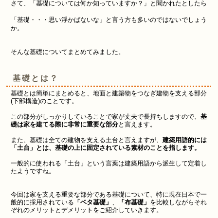
さて、「基礎については何か知っていますか？」と聞かれたとしたら
「基礎・・・思い浮かばないな」と言う方も多いのではないでしょう
か。
そんな基礎についてまとめてみました。
基礎とは？
基礎とは簡単にまとめると、地面と建築物をつなぎ建物を支える部分
(
下部構造
)のことです。
この部分がしっかりしていることで家が丈夫で長持ちしますので、
基
礎は家を建てる際に非常に重要な部分
と言えます。
また、基礎は全ての建物を支える土台と言えますが、
建築用語的には
「土台」とは、基礎の上に固定されている素材のことを指します。
一般的に使われる「土台」という言葉は建築用語から派生して定着し
たようですね。
今回は家を支える重要な部分である基礎について、特に現在日本で一
般的に採用されている
「ベタ基礎」
、
「布基礎」
を比較しながらそれ
ぞれのメリットとデメリットをご紹介していきます。