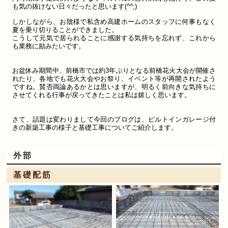
も気の抜けない日々だったと思います(^^;)
しかしながら、お陰様で
私含め
高建ホームのスタッフに何事もなく
夏を乗り切りることができました。
こうして元気で居られることに感謝する気持ちを忘れず、これから
も業務に励みたいです。
お盆休み期間中、前橋市では約3年ぶりとなる前橋花火大会が開催さ
れたり、各地でも花火大会やお祭り、イベント等が再開されたよう
ですね。賛否両論あるかとは思いますが、明るく前向きな気持ちに
させてくれる行事が戻ってきたことは私は嬉しく思います。
さて、話題は変わりまして今回のブログは、ビルトインガレージ付
きの新築工事の様子と基礎工事についてご紹介します。
外部
基礎配筋