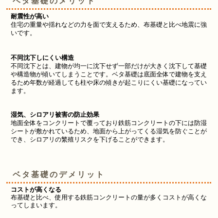
ベタ基礎のメリット
耐震性が高い
住宅の重量や揺れなどの力を面で支えるため、布基礎と比べ地震に強
いです。
不同沈下しにくい構造
不同沈下とは、建物が均一に沈下せず一部だけが大きく沈下して基礎
や構造物が傾いてしまうことです。ベタ基礎は底面全体で建物を支え
るため年数が経過しても柱や床の傾きが起こりにくい基礎になってい
ます。
湿気、シロアリ被害の防止効果
地面全体をコンクリートで覆っており鉄筋コンクリートの下には防湿
シートが敷かれているため、地面から上がってくる湿気を防ぐことが
でき、シロアリの繁殖リスクを下げることができます。
ベタ基礎のデメリット
コストが高くなる
布基礎と比べ、使用する鉄筋コンクリートの量が多くコストが高くな
ってしまいます。