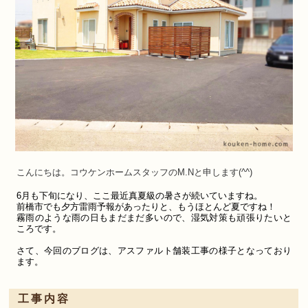
こんにちは。コウケンホーム
スタッフ
の
M.N
と申します
(^^)
6月も下旬になり、ここ最近真夏級の暑さが続いていますね。
前橋市でも夕方雷雨予報があったりと、もうほとんど夏ですね！
霧雨のような雨の日もまだまだ多いので、湿気対策も頑張りたいと
ころです。
さて、今回のブログは、アスファルト舗装工事の様子となっており
ます。
工事内容