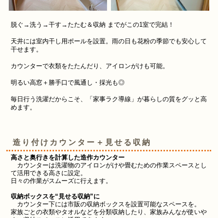
脱ぐ→洗う→干す→たたむ＆収納 までがこの1室で完結！
天井には室内干し用ポールを設置。
雨の日も花粉の季節でも安心して
干せます。
カウンターで衣類をたたんだり、アイロンがけも可能。
明るい高窓＋勝手口で風通し・採光も◎
毎日行う洗濯だからこそ、「家事ラク導線」が暮らしの質をグッと高
めます。
造り付けカウンター＋見せる収納
高さと奥行きを計算した造作カウンター
カウンターは洗濯物のアイロンがけや畳むための作業スペースとし
て活用できる高さに設定。
日々の作業がスムーズに行えます。
収納ボックスを“見せる収納”に
カウンター下には市販の収納ボックスを設置可能なスペースを。
家族ごとの衣類やタオルなどを分類収納したり、家族みんなが使いや