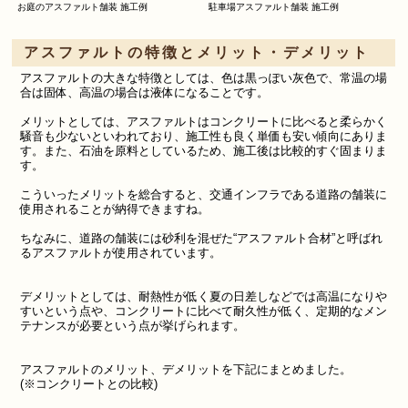
お庭のアスファルト舗装 施工例
駐車場アスファルト舗装 施工例
アスファルトの特徴とメリット・デメリット
アスファルトの大きな特徴としては、色は黒っぽい灰色で、常温の場
合は固体、高温の場合は液体になることです。
メリットとしては、アスファルトはコンクリートに比べると柔らかく
騒音も少ないといわれており、施工性も良く単価も安い傾向にありま
す。また、石油を原料としているため、施工後は比較的すぐ固まりま
す。
こういったメリットを総合すると、交通インフラである道路の舗装に
使用されることが納得できますね。
ちなみに、道路の舗装には砂利を混ぜた“アスファルト合材”と呼ばれ
るアスファルトが使用されています。
デメリットとしては、耐熱性が低く夏の日差しなどでは高温になりや
すいという点や、コンクリートに比べて耐久性が低く、定期的なメン
テナンスが必要という点が挙げられます。
アスファルトのメリット、デメリットを下記にまとめました。
(
※コンクリートとの比較
)