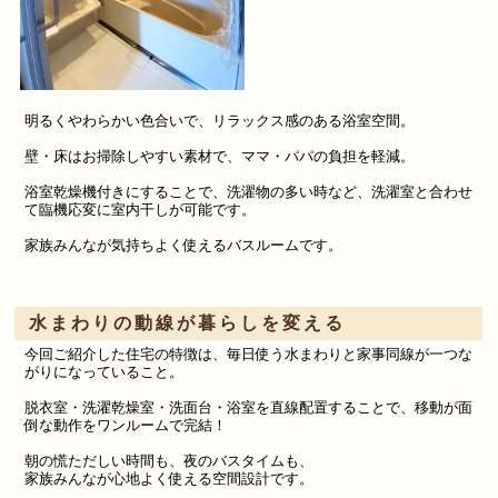
明るくやわらかい色合いで、リラックス感のある浴室空間。
壁・床はお掃除しやすい素材で、ママ・パパの負担を軽減。
浴室乾燥機付きにすることで、洗濯物の多い時など、
洗濯室と合わせ
て
臨機応変に室内干しが可能です。
家族みんなが気持ちよく使えるバスルームです。
水まわりの動線が暮らしを変える
今回ご紹介した住宅の特徴は、毎日使う水まわりと家事同線が一つな
がりになっていること。
脱衣室・洗濯乾燥室・洗面台・浴室を直線配置することで、移動が面
倒な
動作をワンルームで完結！
朝の慌ただしい時間も、夜のバスタイムも、
家族みんなが心地よく使える空間設計です。