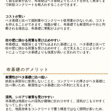
く掘る必要があり、布基礎はベタ基礎よりもコストを抑えて奥深くま
で鉄筋コンクリートを根入れすることができます。
コストが安い
ベタ基礎と比べて掘削量やコンクリート使用量が少ないため、コスト
を抑えることができます。地盤が硬く、布基礎でも耐震性が十分と判
断される場合は、布基礎に軍配が上がります。
柱や壁に掛かる荷重を受け止めやすい
布基礎は、
地面深くまで打ち込まれた基礎により
、
ベタ基礎と比べて
柱や壁に掛かる荷重を受け止めやすく、点で支えることにより
ポイン
トによってはベタ基礎よりも強度が高いと言われています。
布基礎のデメリット
耐震性がベタ基礎に比べ低い
鉄筋を床部分に使用しないことと、コンクリートの厚さがベタ基礎に
比べ薄いため、耐震性はベタ基礎に比べ不利だと言えます。
湿気、シロアリ被害を受けやすい
布基礎は
地面からの湿気が建物に伝わりやすく、湿気がこもりやすく
なってしまいます。
また、
地面全体をコンクリートで覆う構造ではなく
隙間が多いため、