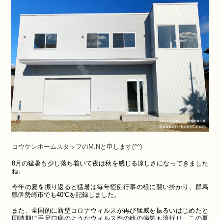
コウケンホーム
スタッフ
の
M.N
と申します
(^^)
8月の猛暑も少し落ち着いて夜は秋を感じる涼しさになってきました
ね。
今年の夏を振り返ると猛暑は毎年恒例行事の様に襲い掛かり、群馬
県伊勢崎市でも40℃を記録しました。
また、全国的に新型コロナウィルスが再び猛威を振るいはじめたと
同時期に
手足口病のようなウィルス性の他の病気も流行り、この夏