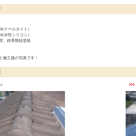
容
SKクールタイト）
SK水性シリコン）
部、鉄骨階段塗装
と施工後の写真です！
装