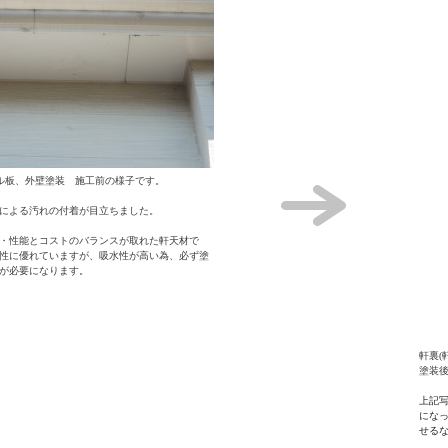
カル板、外壁塗装 施工前の様子です。
による汚れの付着が目立ちました。
・
性能とコストのバランスが取れた軒天材で
性に優れていますが、吸水性が高い為、必ず塗
が必要になります。
軒裏(
塗装
上記
にな
せる