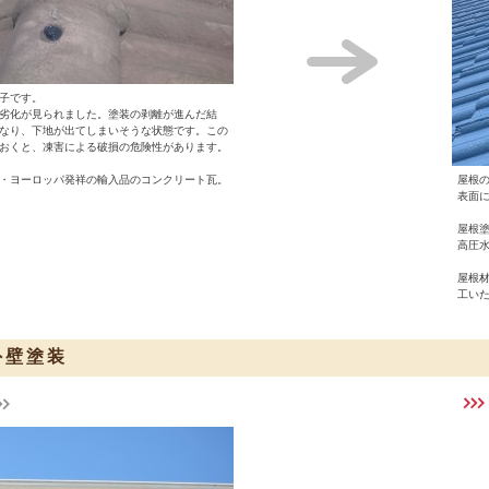
子です。
劣化が見られました。塗装の剥離が進んだ結
なり、下地が出てしまいそうな状態です。この
おくと、凍害による破損の危険性があります。
・ヨーロッパ発祥の輸入品のコンクリート瓦。
屋根
表面
屋根
高圧
屋根
工い
外壁塗装