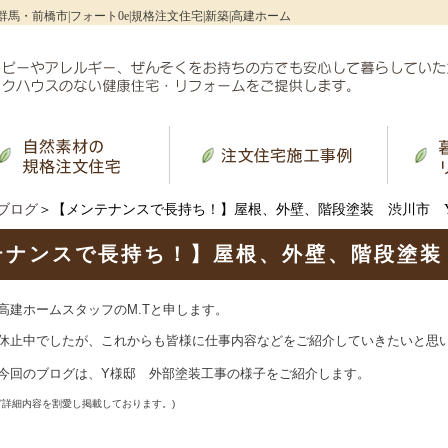
群馬・前橋市|フォート0e|規格注文住宅|新築|高建ホーム
ブログ
＞【メンテナンスで長持ち！】屋根、外壁、階段塗装 渋川市 
テナンスで長持ち！】屋根、外壁、階段塗装
高建ホームスタッフ
の
M.T
と申します。
休止中でしたが、これからも皆様に仕事内容などをご紹介していきたいと思
今回のブログは、
Y
様邸 外部塗装工事の様子をご紹介します。
ど詳細内容を割愛し掲載しております。)