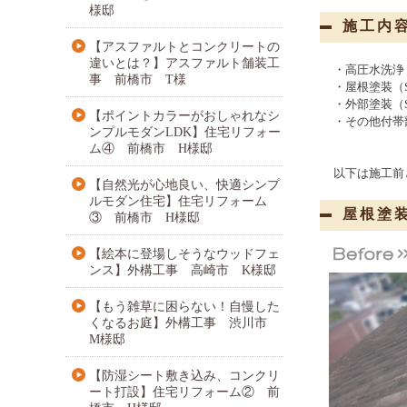
様邸
施工内
【アスファルトとコンクリートの
違いとは？】アスファルト舗装工
・高圧水洗浄
事 前橋市 T様
・屋根塗装（
・外部塗装（
【ポイントカラーがおしゃれなシ
・その他付帯
ンプルモダンLDK】住宅リフォー
ム④ 前橋市 H様邸
以下は施工前
【自然光が心地良い、快適シンプ
ルモダン住宅】住宅リフォーム
屋根塗
③ 前橋市 H様邸
【絵本に登場しそうなウッドフェ
ンス】外構工事 高崎市 K様邸
【もう雑草に困らない！自慢した
くなるお庭】外構工事 渋川市
M様邸
【防湿シート敷き込み、コンクリ
ート打設】住宅リフォーム② 前