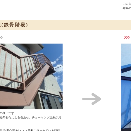
この
外観
(鉄骨階段)
の様子です。
経年劣化による
色あせ、チョーキング現象
が見
象
(白亜化
現象
)
・・・
塗料に含まれている顔料