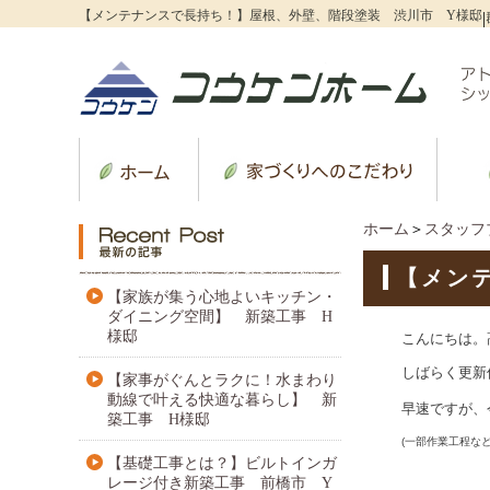
【メンテナンスで長持ち！】屋根、外壁、階段塗装 渋川市 Y様邸
|
ホーム
＞
スタッフ
【メン
【家族が集う心地よいキッチン・
ダイニング空間】 新築工事 H
様邸
こんにちは。
しばらく更新
【家事がぐんとラクに！水まわり
動線で叶える快適な暮らし】 新
早速ですが、
築工事 H様邸
(一部作業工程な
【基礎工事とは？】ビルトインガ
レージ付き新築工事 前橋市 Y